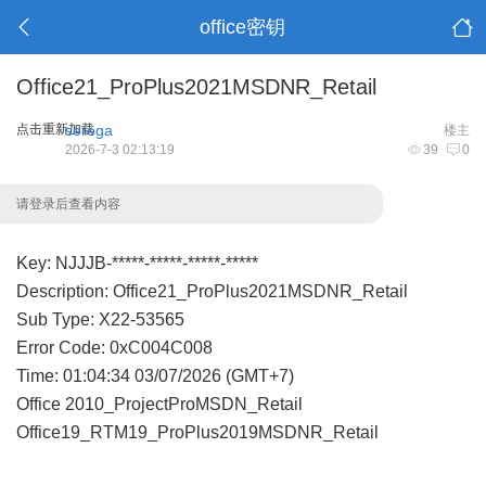
office密钥
Office21_ProPlus2021MSDNR_Retail
点击重新加载
serega
楼主
2026-7-3 02:13:19
39
0
请登录后查看内容
Key: NJJJB-*****-*****-*****-*****
Description: Office21_ProPlus2021MSDNR_Retail
Sub Type: X22-53565
Error Code: 0xC004C008
Time: 01:04:34 03/07/2026 (GMT+7)
Office 2010_ProjectProMSDN_Retail
Office19_RTM19_ProPlus2019MSDNR_Retail