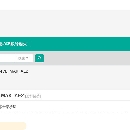
钥/365账号购买
搜索
搜
024VL_MAK_AE2
索
L_MAK_AE2
[复制链接]
示全部楼层