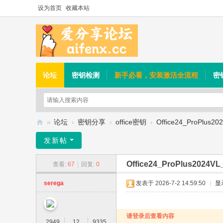
设为首页
收藏本站
论坛
密钥检测
新手必看，安装激活全流程
密
»
论坛
›
密钥分享
›
office密钥
›
Office24_ProPlus2
爱
发新帖
分
Office24_ProPlus2024V
查看:
67
|
回复:
0
享
论
serega
发表于 2026-7-2 14:59:50
|
显
坛
请登录后查看内容
2949
12
9335