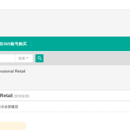
钥/365账号购买
搜索
搜
sional Retail
索
Retail
[复制链接]
显示全部楼层