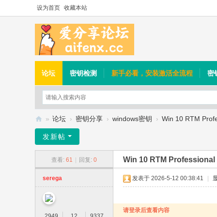
设为首页
收藏本站
论坛
密钥检测
新手必看，安装激活全流程
密
»
论坛
›
密钥分享
›
windows密钥
›
Win 10 RTM Profes
爱
发新帖
分
Win 10 RTM Professional 
查看:
61
|
回复:
0
享
论
serega
发表于 2026-5-12 00:38:41
|
坛
请登录后查看内容
2949
12
9337