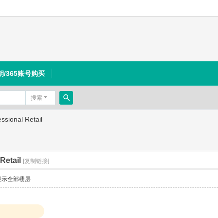
钥/365账号购买
搜索
搜
sional Retail
索
Retail
[复制链接]
显示全部楼层