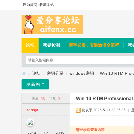
设为首页
收藏本站
论坛
密钥检测
新手必看，安装激活全流程
密
»
论坛
›
密钥分享
›
windows密钥
›
Win 10 RTM Profes
爱
发新帖
分
Win 10 RTM Professional 
查看:
53
|
回复:
0
享
论
serega
发表于 2026-5-11 23:25:36
|
坛
请登录后查看内容
2949
12
9335