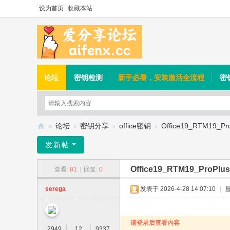
设为首页
收藏本站
论坛
密钥检测
新手必看，安装激活全流程
密
»
论坛
›
密钥分享
›
office密钥
›
Office19_RTM19_Pr
爱
发新帖
分
Office19_RTM19_ProPlu
查看:
81
|
回复:
0
享
论
serega
发表于 2026-4-28 14:07:10
|
坛
请登录后查看内容
2949
12
9337