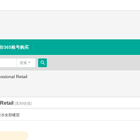
钥/365账号购买
搜索
搜
sional Retail
索
Retail
[复制链接]
显示全部楼层