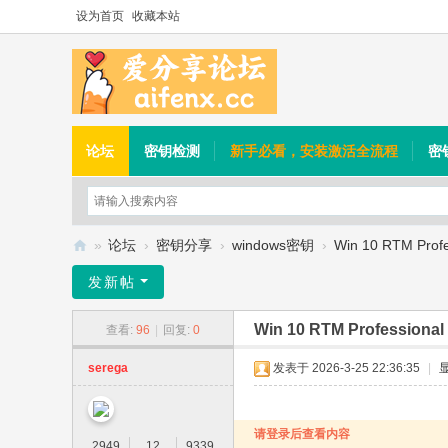
设为首页
收藏本站
论坛
密钥检测
新手必看，安装激活全流程
密
»
论坛
›
密钥分享
›
windows密钥
›
Win 10 RTM Profes
爱
发新帖
分
Win 10 RTM Professional 
查看:
96
|
回复:
0
享
论
serega
发表于 2026-3-25 22:36:35
|
坛
请登录后查看内容
2949
12
9339