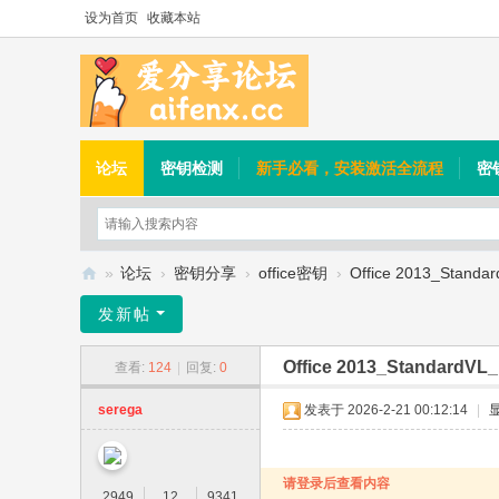
设为首页
收藏本站
论坛
密钥检测
新手必看，安装激活全流程
密
»
论坛
›
密钥分享
›
office密钥
›
Office 2013_Standar
爱
发新帖
分
Office 2013_StandardVL_
查看:
124
|
回复:
0
享
论
serega
发表于 2026-2-21 00:12:14
|
坛
请登录后查看内容
2949
12
9341