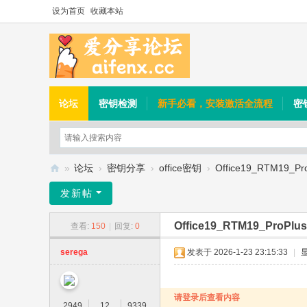
设为首页
收藏本站
论坛
密钥检测
新手必看，安装激活全流程
密
»
论坛
›
密钥分享
›
office密钥
›
Office19_RTM19_Pro
爱
发新帖
分
Office19_RTM19_ProPlus
查看:
150
|
回复:
0
享
论
serega
发表于 2026-1-23 23:15:33
|
坛
请登录后查看内容
2949
12
9339