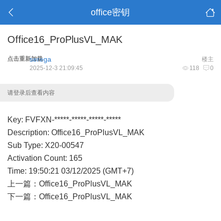
office密钥
Office16_ProPlusVL_MAK
点击重新加载
serega
楼主
2025-12-3 21:09:45
118
0
请登录后查看内容
Key: FVFXN-*****-*****-*****-*****
Description: Office16_ProPlusVL_MAK
Sub Type: X20-00547
Activation Count: 165
Time: 19:50:21 03/12/2025 (GMT+7)
上一篇：
Office16_ProPlusVL_MAK
下一篇：
Office16_ProPlusVL_MAK