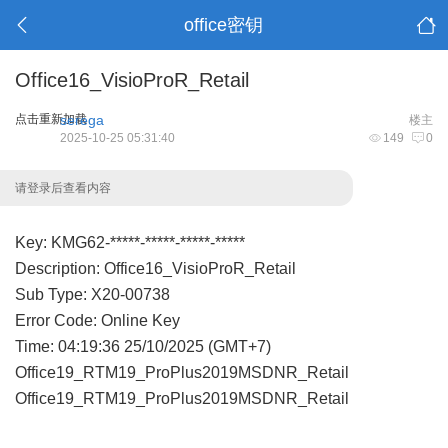
office密钥
Office16_VisioProR_Retail
点击重新加载
serega
楼主
2025-10-25 05:31:40
149
0
请登录后查看内容
Key: KMG62-*****-*****-*****-*****
Description: Office16_VisioProR_Retail
Sub Type: X20-00738
Error Code: Online Key
Time: 04:19:36 25/10/2025 (GMT+7)
Office19_RTM19_ProPlus2019MSDNR_Retail
Office19_RTM19_ProPlus2019MSDNR_Retail