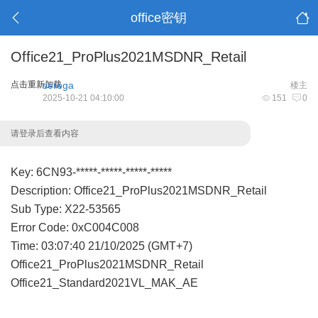
office密钥
Office21_ProPlus2021MSDNR_Retail
点击重新加载
serega
楼主
2025-10-21 04:10:00
151
0
请登录后查看内容
Key: 6CN93-*****-*****-*****-*****
Description: Office21_ProPlus2021MSDNR_Retail
Sub Type: X22-53565
Error Code: 0xC004C008
Time: 03:07:40 21/10/2025 (GMT+7)
Office21_ProPlus2021MSDNR_Retail
Office21_Standard2021VL_MAK_AE