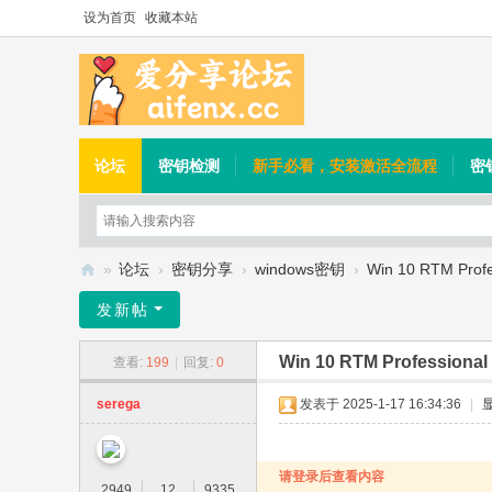
设为首页
收藏本站
论坛
密钥检测
新手必看，安装激活全流程
密
»
论坛
›
密钥分享
›
windows密钥
›
Win 10 RTM Prof
爱
发新帖
分
Win 10 RTM Professiona
查看:
199
|
回复:
0
享
论
serega
发表于 2025-1-17 16:34:36
|
坛
请登录后查看内容
2949
12
9335