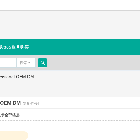
钥/365账号购买
搜索
搜
essional OEM:DM
索
l OEM:DM
[复制链接]
显示全部楼层