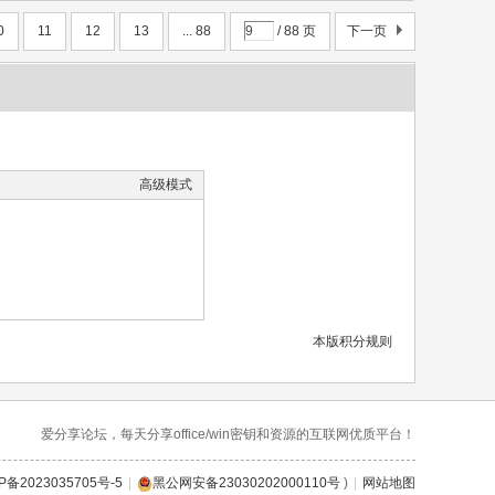
0
11
12
13
... 88
/ 88 页
下一页
高级模式
本版积分规则
爱分享论坛，每天分享office/win密钥和资源的互联网优质平台！
P备2023035705号-5
|
黑公网安备23030202000110号
)
|
网站地图