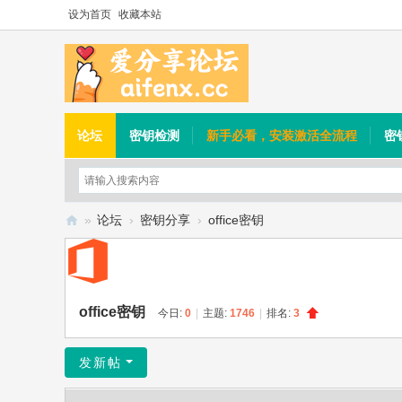
设为首页
收藏本站
论坛
密钥检测
新手必看，安装激活全流程
密
»
论坛
›
密钥分享
›
office密钥
爱
分
享
office密钥
今日:
0
|
主题:
1746
|
排名:
3
论
坛
发新帖