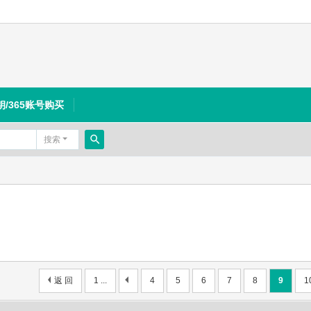
钥/365账号购买
搜索
搜
索
返 回
1 ...
4
5
6
7
8
9
1