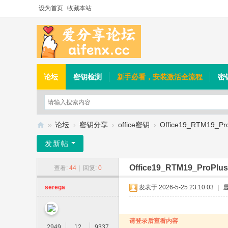
设为首页
收藏本站
论坛
密钥检测
新手必看，安装激活全流程
密
»
论坛
›
密钥分享
›
office密钥
›
Office19_RTM19_Pr
爱
发新帖
分
Office19_RTM19_ProPlu
查看:
44
|
回复:
0
享
论
serega
发表于 2026-5-25 23:10:03
|
坛
请登录后查看内容
2949
12
9337