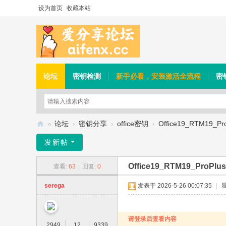
设为首页
收藏本站
论坛
密钥检测
新手必看，安装激活全流程
密
»
论坛
›
密钥分享
›
office密钥
›
Office19_RTM19_Pr
爱
发新帖
分
Office19_RTM19_ProPlu
查看:
63
|
回复:
0
享
论
serega
发表于 2026-5-26 00:07:35
|
坛
请登录后查看内容
2949
12
9339