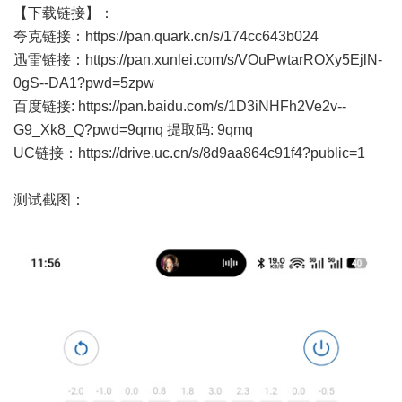
【下载链接】：
夸克链接：
https://pan.quark.cn/s/174cc643b024
迅雷链接：
https://pan.xunlei.com/s/VOuPwtarROXy5EjlN-
0gS--DA1?pwd=5zpw
百度链接:
https://pan.baidu.com/s/1D3iNHFh2Ve2v--
G9_Xk8_Q?pwd=9qmq
提取码: 9qmq
UC链接：
https://drive.uc.cn/s/8d9aa864c91f4?public=1
测试截图：