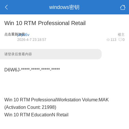
windows密钥
Win 10 RTM Professional Retail
点击重新加载
jzlys6v
楼主
2026-4-7 23:18:57
113
0
请登录后查看内容
D6W6J-*****-*****-*****-*****
Win 10 RTM ProfessionalWorkstation Volume:MAK
(Activation Count: 21998)
Win 10 RTM EducationN Retail