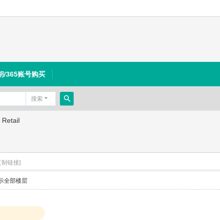
钥/365账号购买
搜索
搜
Retail
索
复制链接]
示全部楼层