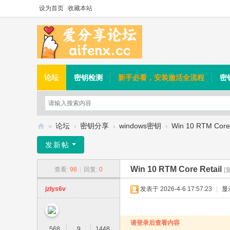
设为首页
收藏本站
论坛
密钥检测
新手必看，安装激活全流程
密
»
论坛
›
密钥分享
›
windows密钥
›
Win 10 RTM Core 
爱
发新帖
分
Win 10 RTM Core Retail
查看:
98
|
回复:
0
享
[
论
jzlys6v
发表于 2026-4-6 17:57:23
|
显
坛
请登录后查看内容
568
9
1448