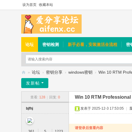
设为首页
收藏本站
论坛
密钥检测
新手必看，安装激活全流程
密
»
论坛
›
密钥分享
›
windows密钥
›
Win 10 RTM Profes
爱
发新帖
分
Win 10 RTM Professional 
查看:
128
|
回复:
0
享
论
bjfhj
发表于 2025-12-3 17:53:05
|
坛
请登录后查看内容
361
5
1223