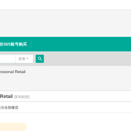
钥/365账号购买
搜索
搜
sional Retail
索
Retail
[复制链接]
显示全部楼层