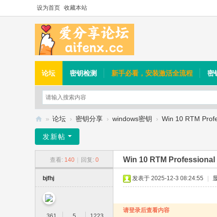
设为首页
收藏本站
论坛
密钥检测
新手必看，安装激活全流程
密
»
论坛
›
密钥分享
›
windows密钥
›
Win 10 RTM Profes
爱
发新帖
分
Win 10 RTM Professional 
查看:
140
|
回复:
0
享
论
bjfhj
发表于 2025-12-3 08:24:55
|
坛
请登录后查看内容
361
5
1223