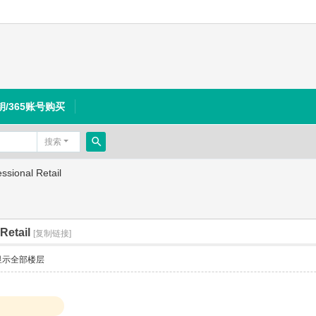
钥/365账号购买
搜索
搜
sional Retail
索
Retail
[复制链接]
显示全部楼层