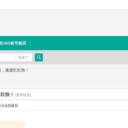
钥/365账号购买
搜索
搜
速器，速度杠杠快！
索
杠杠快！
[复制链接]
显示全部楼层