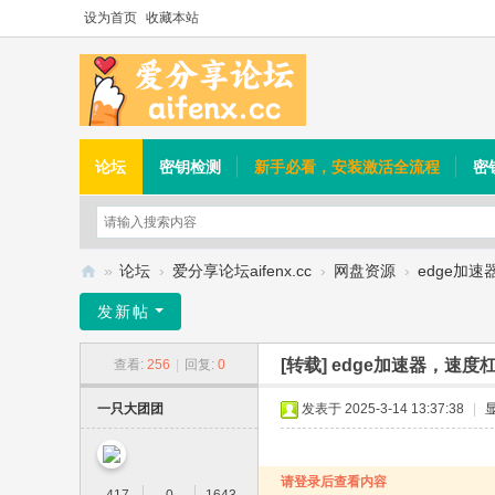
设为首页
收藏本站
论坛
密钥检测
新手必看，安装激活全流程
密
»
论坛
›
爱分享论坛aifenx.cc
›
网盘资源
›
edge加
爱
发新帖
分
[转载]
edge加速器，速度
查看:
256
|
回复:
0
享
论
一只大团团
发表于 2025-3-14 13:37:38
|
坛
请登录后查看内容