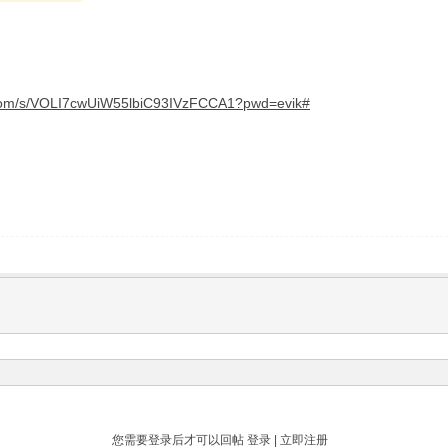
i.com/s/VOLI7cwUiW55lbiC93IVzFCCA1?pwd=evik#
您需要登录后才可以回帖
登录
|
立即注册