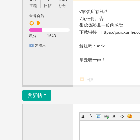
417
0
1643
主题
回帖
积分
√解锁所有线路
金牌会员
√无任何广告
带你体验非一般的感觉
下载链接：
https://pan.xunle
积分
1643
解压码：evik
发消息
拿走吱一声！
回复
发新帖