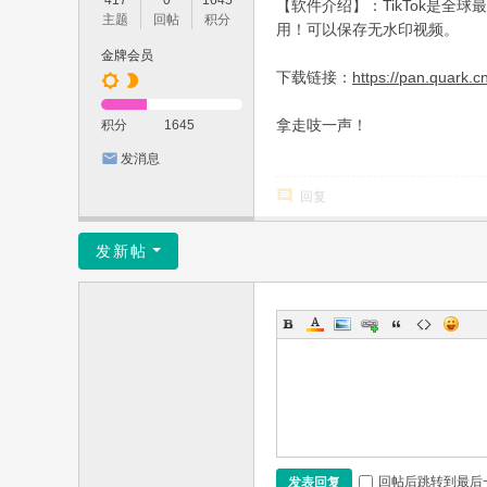
417
0
1645
【软件介绍】：TikTok是全
主题
回帖
积分
用！可以保存无水印视频。
金牌会员
下载链接：
https://pan.quark.
拿走吱一声！
积分
1645
发消息
回复
发新帖
回帖后跳转到最后
发表回复