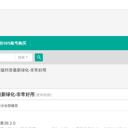
钥/365账号购买
搜索
搜
-国际版抖音最新绿化-非常好用
索
音最新绿化-非常好用
[复制链接]
显示全部楼层
38.2.0