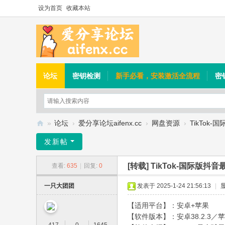
设为首页
收藏本站
论坛
密钥检测
新手必看，安装激活全流程
密
»
论坛
›
爱分享论坛aifenx.cc
›
网盘资源
›
TikTok
爱
发新帖
分
[转载]
TikTok-国际版抖
查看:
635
|
回复:
0
享
论
一只大团团
发表于 2025-1-24 21:56:13
|
坛
【适用平台】：安卓+苹果
【软件版本】：安卓38.2.3／苹果