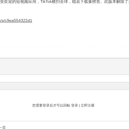
球最受欢迎的短视频应用，TikTok横扫全球，稳居下载量榜首。此版本
cn/s/c9ea554322d1
您需要登录后才可以回帖
登录
|
立即注册
一页