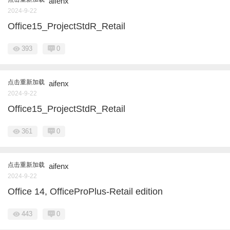
aifenx
2024-9-22
Office15_ProjectStdR_Retail
393
0
点击重新加载
aifenx
2024-9-22
Office15_ProjectStdR_Retail
361
0
点击重新加载
aifenx
2024-9-22
Office 14, OfficeProPlus-Retail edition
443
0