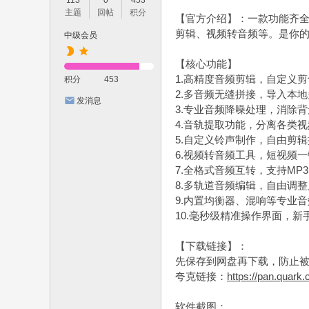
113
0
453
主题
回帖
积分
【官方介绍】：一款功能齐
剪辑、视频转音频等。是你
中级会员
【核心功能】
1.高精度音频剪辑，自定义
积分
453
2.多音频无缝拼接，导入本
发消息
3.专业音频降噪处理，消除
4.音轨提取功能，分离各类
5.自定义铃声制作，自由剪
6.视频转音频工具，短视频
7.全格式音频互转，支持MP3
8.多轨道音频编辑，自由调
9.内置均衡器、混响等专业
10.毫秒级精准操作界面，
【下载链接】：
先保存到网盘再下载，防止
夸克链接：
https://pan.quark
软件截图：