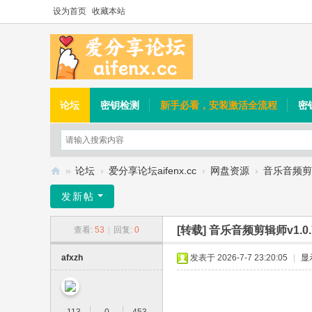
设为首页
收藏本站
论坛
密钥检测
新手必看，安装激活全流程
密
»
论坛
›
爱分享论坛aifenx.cc
›
网盘资源
›
音乐音频剪辑
爱
发新帖
分
[转载]
音乐音频剪辑师v1.
查看:
53
|
回复:
0
享
论
afxzh
发表于 2026-7-7 23:20:05
|
显
坛