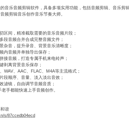
全的音乐音频剪辑软件，具备多项实用功能，包括音频剪辑、音乐剪
的音频剪辑音乐创作音乐节奏大师。
剪切区间，精准截取需要的音乐音频片段；
地多段音频合并合成完整音频文件；
背景杂音，提升录音、背景音乐清晰度；
视频内音频并单独导出保存；
辑拼接音频，打造专属手机来电铃声；
一键剥离背景音乐保存；
、WAV、AAC、FLAC、M4A等主流格式；
整片段顺序、音量、淡入淡出音效；
音效滤镜，自由调节音频音质；
新手老手都能快速上手音频创作。
被和谐
.cn/s/87ccedb04ecd