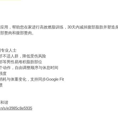
应用，帮助您在家进行高效燃脂训练，30天内减掉腹部脂肪并塑造身
胸部赘肉和腹部赘肉。
到专业人士
关节不适人群，降低受伤风险
胸部等男性易堆积脂肪部位
多个动作，自由调整顺序与休息时间
强度
与体重变化，支持同步Google Fit
惯
被和谐
.cn/s/e3985c8e5935