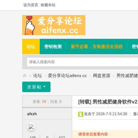
设为首页
收藏本站
论坛
密钥检测
新手必看，安装激活全流程
密
»
论坛
›
爱分享论坛aifenx.cc
›
网盘资源
›
男性减肥健身
爱
发新帖
分
[转载]
男性减肥健身软件v2.
查看:
39
|
回复:
0
享
论
afxzh
发表于 2026-7-5 21:54:38
|
显
坛
请登录后查看内容