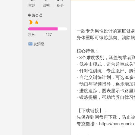
105
0
427
主题
回帖
积分
中级会员
一款专为男性设计的家庭健身
积分
427
身体重即可锻炼肌肉、消除
发消息
核心特色：
· 3个难度级别，涵盖初学者
· 低冲击模式，适合超重或
· 针对性训练，专注腹部、
· 自定义训练计划，可选30
· 动画与视频指导，逐步增加
· 进度追踪，图表显示卡路里消耗
· 锻炼提醒，帮助培养自律习
【下载链接】：
先保存到网盘再下载，防止
夸克链接：
https://pan.quark