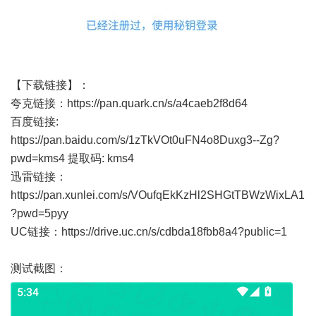
【下载链接】：
夸克链接：
https://pan.quark.cn/s/a4caeb2f8d64
百度链接:
https://pan.baidu.com/s/1zTkVOt0uFN4o8Duxg3--Zg?
pwd=kms4
提取码: kms4
迅雷链接：
https://pan.xunlei.com/s/VOufqEkKzHl2SHGtTBWzWixLA1
?pwd=5pyy
UC链接：
https://drive.uc.cn/s/cdbda18fbb8a4?public=1
测试截图：