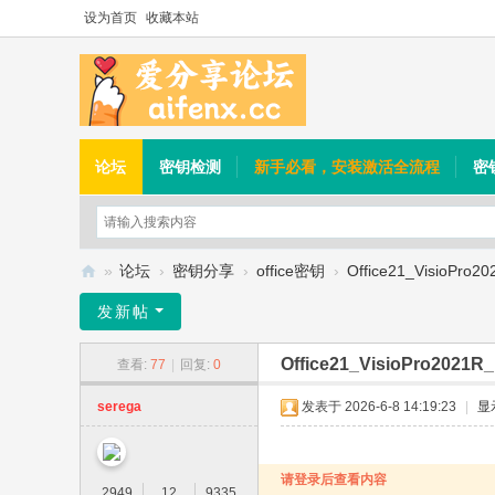
设为首页
收藏本站
论坛
密钥检测
新手必看，安装激活全流程
密
»
论坛
›
密钥分享
›
office密钥
›
Office21_VisioPro20
爱
发新帖
分
Office21_VisioPro2021R_
查看:
77
|
回复:
0
享
论
serega
发表于 2026-6-8 14:19:23
|
显
坛
请登录后查看内容
2949
12
9335