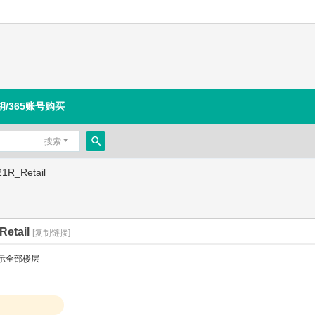
钥/365账号购买
搜索
搜
21R_Retail
索
Retail
[复制链接]
示全部楼层