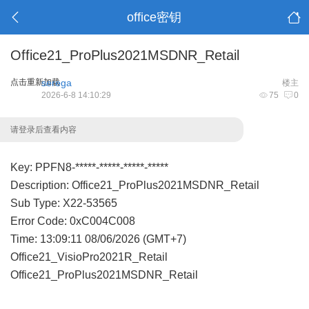
office密钥
Office21_ProPlus2021MSDNR_Retail
点击重新加载
serega
楼主
2026-6-8 14:10:29
75
0
请登录后查看内容
Key: PPFN8-*****-*****-*****-*****
Description: Office21_ProPlus2021MSDNR_Retail
Sub Type: X22-53565
Error Code: 0xC004C008
Time: 13:09:11 08/06/2026 (GMT+7)
Office21_VisioPro2021R_Retail
Office21_ProPlus2021MSDNR_Retail