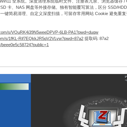
~Win11 全系统。深度清理系统临时文件、注册表冗余、浏览器缓存 /
SD 卡、NAS 网盘等外接存储。独有智能覆写算法，区分 SSD/
一键简易清理、自定义深度扫描，可留存常用网站 Cookie 避免重
lei.com/s/VOuRK4i39N5weeDPVP-6LB-PA1?pwd=duqw
u.com/s/1fKL-Rif7EQkkJR5qV2VLyw?pwd=87a2
提取码: 87a2
n/s/beee0e5c58724?public=1