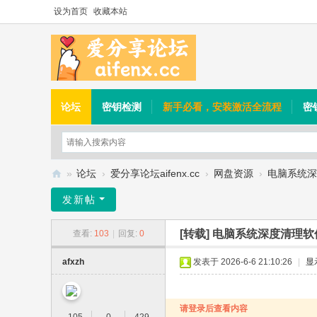
设为首页
收藏本站
论坛
密钥检测
新手必看，安装激活全流程
密
»
论坛
›
爱分享论坛aifenx.cc
›
网盘资源
›
电脑系统深度清
爱
发新帖
分
[转载]
电脑系统深度清理软件 Pri
查看:
103
|
回复:
0
享
论
afxzh
发表于 2026-6-6 21:10:26
|
显
坛
请登录后查看内容