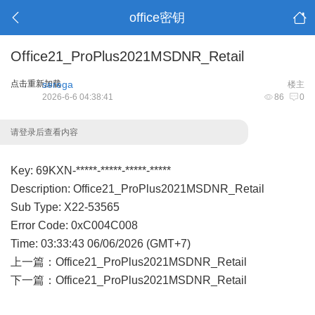
office密钥
Office21_ProPlus2021MSDNR_Retail
点击重新加载
serega
楼主
2026-6-6 04:38:41
86
0
请登录后查看内容
Key: 69KXN-*****-*****-*****-*****
Description: Office21_ProPlus2021MSDNR_Retail
Sub Type: X22-53565
Error Code: 0xC004C008
Time: 03:33:43 06/06/2026 (GMT+7)
上一篇：
Office21_ProPlus2021MSDNR_Retail
下一篇：
Office21_ProPlus2021MSDNR_Retail