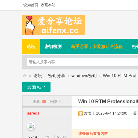
设为首页
收藏本站
论坛
密钥检测
新手必看，安装激活全流程
密
»
论坛
›
密钥分享
›
windows密钥
›
Win 10 RTM Prof
爱
发新帖
分
Win 10 RTM Professiona
查看:
89
|
回复:
0
享
论
serega
发表于 2026-6-4 14:24:00
|
显
坛
请登录后查看内容
2949
12
9337