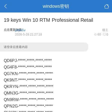
windows密钥
19 keys Win 10 RTM Professional Retail
点击重新加载
jzlys6v
楼主
2026-5-28 21:27:18
60
0
请登录后查看内容
QD6PJ-*****-*****-*****-*****
QG4F8-*****-*****-*****-*****
QG7KN-*****-*****-*****-*****
QK9NT-*****-*****-*****-*****
QKRYN-*****-*****-*****-*****
QMN3G-*****-*****-*****-*****
QN9RW-*****-*****-*****-*****
QPN2G-*****-*****-*****-*****