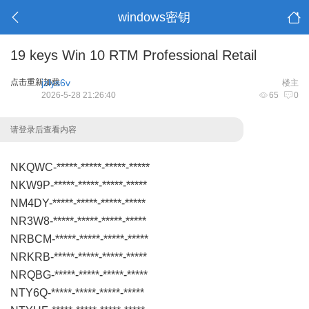
windows密钥
19 keys Win 10 RTM Professional Retail
点击重新加载
jzlys6v
楼主
2026-5-28 21:26:40
65
0
请登录后查看内容
NKQWC-*****-*****-*****-*****
NKW9P-*****-*****-*****-*****
NM4DY-*****-*****-*****-*****
NR3W8-*****-*****-*****-*****
NRBCM-*****-*****-*****-*****
NRKRB-*****-*****-*****-*****
NRQBG-*****-*****-*****-*****
NTY6Q-*****-*****-*****-*****