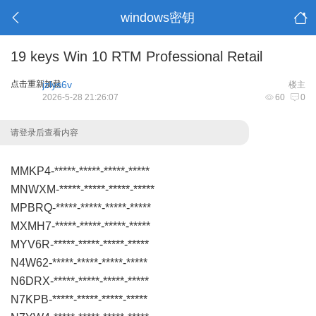
windows密钥
19 keys Win 10 RTM Professional Retail
点击重新加载
jzlys6v
楼主
2026-5-28 21:26:07
60
0
请登录后查看内容
MMKP4-*****-*****-*****-*****
MNWXM-*****-*****-*****-*****
MPBRQ-*****-*****-*****-*****
MXMH7-*****-*****-*****-*****
MYV6R-*****-*****-*****-*****
N4W62-*****-*****-*****-*****
N6DRX-*****-*****-*****-*****
N7KPB-*****-*****-*****-*****