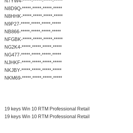
N7YW4-*****-*****-*****-*****
N8D9Q-*****-*****-*****-*****
N8HHK-*****-*****-*****-*****
N9P27-*****-*****-*****-*****
NB866-*****-*****-*****-*****
NFGBK-*****-*****-*****-*****
NG2K4-*****-*****-*****-*****
NG477-*****-*****-*****-*****
NJHKF-*****-*****-*****-*****
NKJBY-*****-*****-*****-*****
NKM69-*****-*****-*****-*****
19 keys Win 10 RTM Professional Retail
19 keys Win 10 RTM Professional Retail