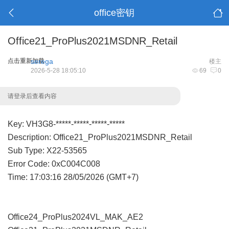
office密钥
Office21_ProPlus2021MSDNR_Retail
点击重新加载
serega
楼主
2026-5-28 18:05:10
69
0
请登录后查看内容
Key: VH3G8-*****-*****-*****-*****
Description: Office21_ProPlus2021MSDNR_Retail
Sub Type: X22-53565
Error Code: 0xC004C008
Time: 17:03:16 28/05/2026 (GMT+7)
Office24_ProPlus2024VL_MAK_AE2