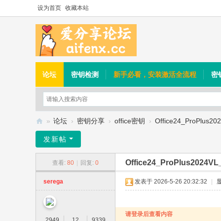
设为首页
收藏本站
论坛
密钥检测
新手必看，安装激活全流程
密
»
论坛
›
密钥分享
›
office密钥
›
Office24_ProPlus2
爱
发新帖
分
Office24_ProPlus2024V
查看:
80
|
回复:
0
享
论
serega
发表于 2026-5-26 20:32:32
|
坛
请登录后查看内容
2949
12
9339