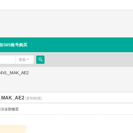
钥/365账号购买
搜索
搜
024VL_MAK_AE2
索
L_MAK_AE2
[复制链接]
显示全部楼层