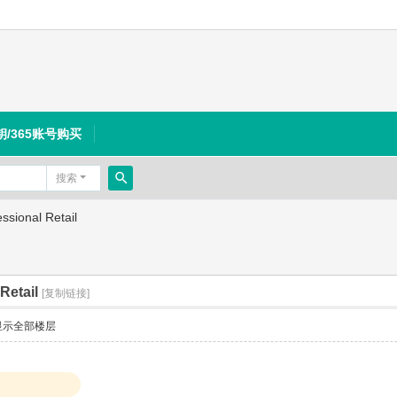
钥/365账号购买
搜索
搜
sional Retail
索
Retail
[复制链接]
显示全部楼层