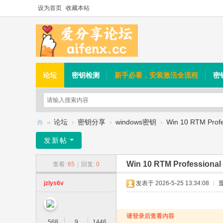
设为首页
收藏本站
论坛
密钥检测
新手必看，安装激活全流程
密
»
论坛
›
密钥分享
›
windows密钥
›
Win 10 RTM Profes
爱
发新帖
分
Win 10 RTM Professional 
查看:
65
|
回复:
0
享
论
jzlys6v
发表于 2026-5-25 13:34:08
|
坛
请登录后查看内容
568
9
1446