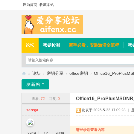
设为首页
收藏本站
论坛
密钥检测
新手必看，安装激活全流程
密
»
论坛
›
密钥分享
›
office密钥
›
Office16_ProPlusMS
爱
发新帖
分
Office16_ProPlusMSDNR_
查看:
72
|
回复:
0
享
论
serega
发表于 2026-5-23 17:09:28
|
坛
请登录后查看内容
2949
12
9339