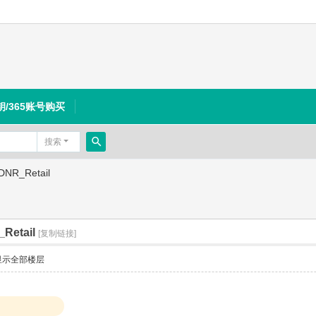
钥/365账号购买
搜索
搜
DNR_Retail
索
Retail
[复制链接]
显示全部楼层