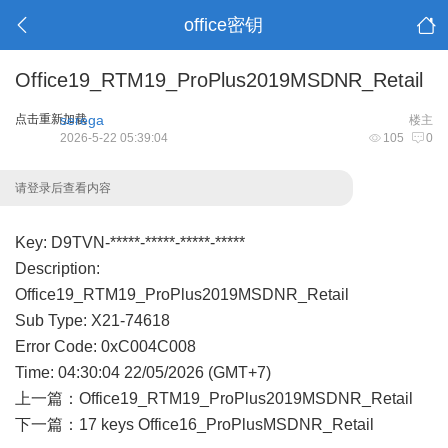
office密钥
Office19_RTM19_ProPlus2019MSDNR_Retail
点击重新加载
serega
楼主
2026-5-22 05:39:04
105
0
请登录后查看内容
Key: D9TVN-*****-*****-*****-*****
Description:
Office19_RTM19_ProPlus2019MSDNR_Retail
Sub Type: X21-74618
Error Code: 0xC004C008
Time: 04:30:04 22/05/2026 (GMT+7)
上一篇：
Office19_RTM19_ProPlus2019MSDNR_Retail
下一篇：
17 keys Office16_ProPlusMSDNR_Retail