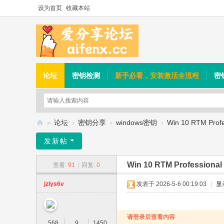
设为首页
收藏本站
论坛
密钥检测
新手必看，安装激活全流程
密
»
论坛
›
密钥分享
›
windows密钥
›
Win 10 RTM Profes
爱
发新帖
分
Win 10 RTM Professional 
查看:
91
|
回复:
0
享
论
jzlys6v
发表于 2026-5-6 00:19:03
|
显
坛
请登录后查看内容
568
9
1450