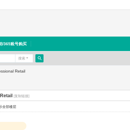
钥/365账号购买
搜索
搜
sional Retail
索
Retail
[复制链接]
示全部楼层