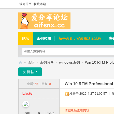
设为首页
收藏本站
论坛
密钥检测
新手必看，安装激活全流程
密
»
论坛
›
密钥分享
›
windows密钥
›
Win 10 RTM Profes
爱
发新帖
分
Win 10 RTM Professional 
查看:
65
|
回复:
0
享
论
jzlys6v
发表于 2026-4-27 21:09:57
|
坛
请登录后查看内容
568
9
1446