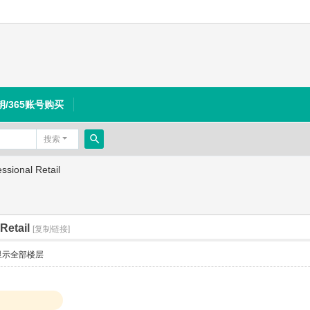
钥/365账号购买
搜索
搜
sional Retail
索
Retail
[复制链接]
显示全部楼层