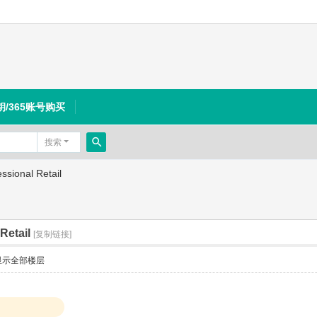
钥/365账号购买
搜索
搜
sional Retail
索
Retail
[复制链接]
显示全部楼层