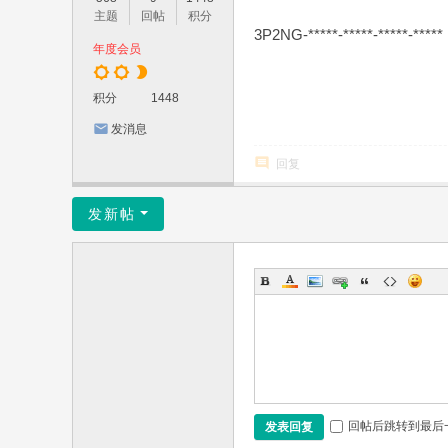
主题
回帖
积分
3P2NG-*****-*****-*****-*****
年度会员
积分
1448
发消息
回复
发新帖
回帖后跳转到最后
发表回复