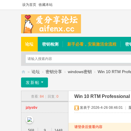
设为首页
收藏本站
论坛
密钥检测
新手必看，安装激活全流程
密
»
论坛
›
密钥分享
›
windows密钥
›
Win 10 RTM Profes
爱
发新帖
分
Win 10 RTM Professional 
查看:
84
|
回复:
0
享
论
jzlys6v
发表于 2026-4-26 08:46:01
|
坛
请登录后查看内容
568
9
1448