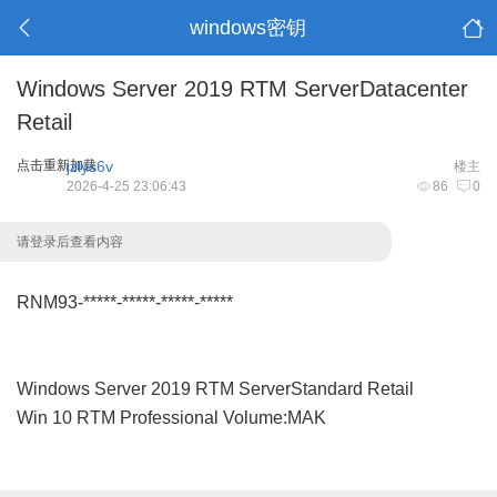
windows密钥
Windows Server 2019 RTM ServerDatacenter
Retail
点击重新加载
jzlys6v
楼主
2026-4-25 23:06:43
86
0
请登录后查看内容
RNM93-*****-*****-*****-*****
Windows Server 2019 RTM ServerStandard Retail
Win 10 RTM Professional Volume:MAK