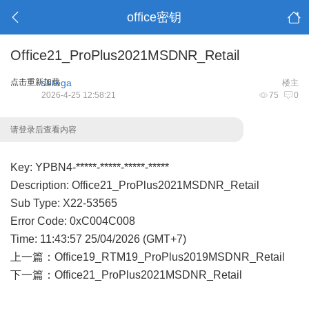
office密钥
Office21_ProPlus2021MSDNR_Retail
点击重新加载
serega
楼主
2026-4-25 12:58:21
75
0
请登录后查看内容
Key: YPBN4-*****-*****-*****-*****
Description: Office21_ProPlus2021MSDNR_Retail
Sub Type: X22-53565
Error Code: 0xC004C008
Time: 11:43:57 25/04/2026 (GMT+7)
上一篇：
Office19_RTM19_ProPlus2019MSDNR_Retail
下一篇：
Office21_ProPlus2021MSDNR_Retail