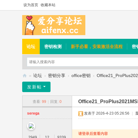
设为首页
收藏本站
论坛
密钥检测
新手必看，安装激活全流程
密
»
论坛
›
密钥分享
›
office密钥
›
Office21_ProPlus20
爱
发新帖
分
Office21_ProPlus2021MS
查看:
99
|
回复:
0
享
论
serega
发表于 2026-4-23 05:26:56
|
坛
请登录后查看内容
2949
12
9339