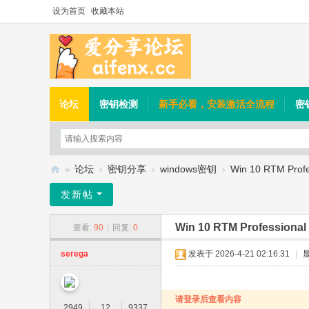
设为首页
收藏本站
论坛
密钥检测
新手必看，安装激活全流程
密
»
论坛
›
密钥分享
›
windows密钥
›
Win 10 RTM Prof
爱
发新帖
分
Win 10 RTM Professiona
查看:
90
|
回复:
0
享
论
serega
发表于 2026-4-21 02:16:31
|
坛
请登录后查看内容
2949
12
9337