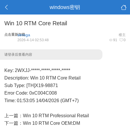
windows密钥
Win 10 RTM Core Retail
点击重新加载
serega
楼主
2026-4-14 02:53:48
91
0
请登录后查看内容
Key: 2WXJJ-*****-*****-*****-*****
Description: Win 10 RTM Core Retail
Sub Type: [TH]X19-98871
Error Code: 0xC004C008
Time: 01:53:05 14/04/2026 (GMT+7)
上一篇：
Win 10 RTM Professional Retail
下一篇：
Win 10 RTM Core OEM:DM