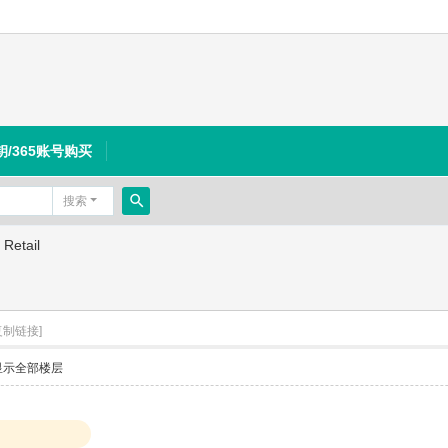
钥/365账号购买
搜索
搜
Retail
索
复制链接]
显示全部楼层