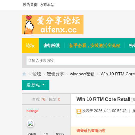
设为首页
收藏本站
论坛
密钥检测
新手必看，安装激活全流程
密
»
论坛
›
密钥分享
›
windows密钥
›
Win 10 RTM Core 
爱
发新帖
分
Win 10 RTM Core Retail
查看:
76
|
回复:
0
享
[
论
serega
发表于 2026-4-11 00:52:43
|
坛
请登录后查看内容
2949
12
9339