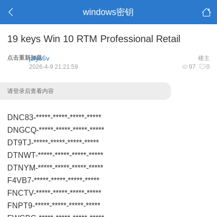
windows密钥
19 keys Win 10 RTM Professional Retail
点击重新加载
jzlys6v
楼主
2026-4-9 21:21:59
97
0
请登录后查看内容
DNC83-*****-*****-*****-*****
DNGCQ-*****-*****-*****-*****
DT9TJ-*****-*****-*****-*****
DTNWT-*****-*****-*****-*****
DTNYM-*****-*****-*****-*****
F4VB7-*****-*****-*****-*****
FNCTV-*****-*****-*****-*****
FNPT9-*****-*****-*****-*****