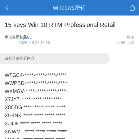
windows密钥
15 keys Win 10 RTM Professional Retail
点击重新加载
jzlys6v
楼主
2026-4-9 21:18:58
96
0
请登录后查看内容
WTGC4-*****-*****-*****-*****
WWPBD-*****-*****-*****-*****
WXMGV-*****-*****-*****-*****
X7JY7-*****-*****-*****-*****
X8QDG-*****-*****-*****-*****
XH4NK-*****-*****-*****-*****
XJ4J8-*****-*****-*****-*****
XNWMT-*****-*****-*****-*****